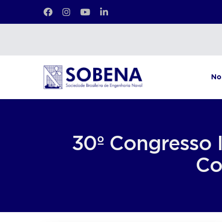
No
30º Congresso I
Co